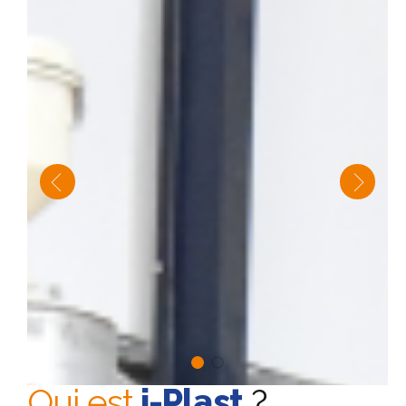
Qui est
i-Plast
?