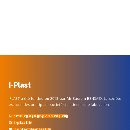
I-Plast
IPLAST a été fondée en 2013 par Mr Bassem BENSAID. La société
est l’une des principales sociétés tunisiennes de fabrication…
+216 29 890 963 / 28 204 205
i-plast.tn
contact@i-plast.tn