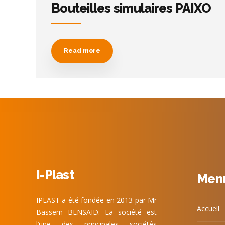
Bouteilles simulaires PAIXO
Read more
I-Plast
Men
IPLAST a été fondée en 2013 par Mr
Accueil
Bassem BENSAID. La société est
l’une des principales sociétés