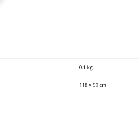
0.1 kg
118 × 59 cm