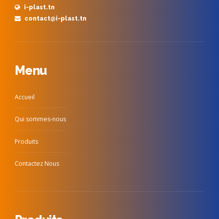
i-plast.tn
contact@i-plast.tn
Menu
Accueil
Qui sommes-nous
Produits
Contactez Nous